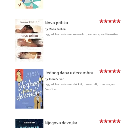
Nova prilika
by
Mona Kasten
tagged: books-i-own, new-adult, romance, and favorites
Jednog dana u decembru
by
Josie Silver
tagged: books-i-own, chicklit, new-adult, romance, and
favorites
Njegova devojka