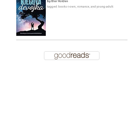
by
Bler Holden
tagged: books-i-own, romance, and young-adult