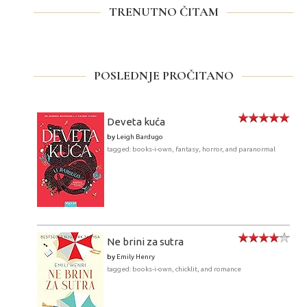
TRENUTNO ČITAM
POSLEDNJE PROČITANO
Deveta kuća
by
Leigh Bardugo
tagged: books-i-own, fantasy, horror, and paranormal
Ne brini za sutra
by
Emily Henry
tagged: books-i-own, chicklit, and romance