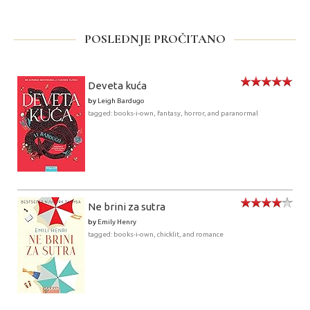
POSLEDNJE PROČITANO
Deveta kuća
by
Leigh Bardugo
tagged: books-i-own, fantasy, horror, and paranormal
Ne brini za sutra
by
Emily Henry
tagged: books-i-own, chicklit, and romance