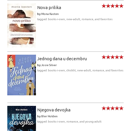
Nova prilika
by
Mona Kasten
tagged: books-i-own, new-adult, romance, and favorites
Jednog dana u decembru
by
Josie Silver
tagged: books-i-own, chicklit, new-adult, romance, and favorites
Njegova devojka
by
Bler Holden
tagged: books-i-own, romance, and young-adult